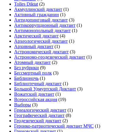
Tolles Diktat
(2)
Акмуллинский диктант
(1)
Активный гражданин
(1)
Антидопинговый диктант
(3)
Антикоррупционный диктант
(1)
Антимонопольный диктант
(1)
Арктический диктант
(4)
Археологический диктант
(1)
Архивный диктант
(1)
Астрономический диктант
(3)
Астрономо-геодезический диктант
(1)
Атомный диктант
(2)
Без рубрики
(9)
Бессмертный полк
(3)
Библионочь
(1)
Библиотечный диктант
(1)
Большой Удмуртский Диктант
(3)
Вожатский диктант
(1)
Всероссийская акция
(19)
Выборы
(3)
Генеалогический диктант
(1)
Географический диктант
(8)
Геодезический диктант
(2)
Героико-патриотический диктант МЧС
(1)
Гриновский диктант
(1)