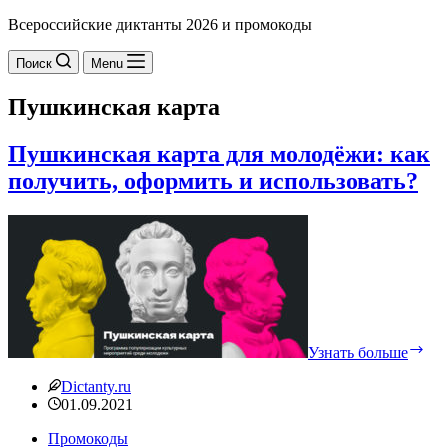
Всероссийские диктанты 2026 и промокоды
Поиск
Menu
Пушкинская карта
Пушкинская карта для молодёжи: как
получить, оформить и использовать?
Пу
кар
для
мо
как
пол
оф
и
Узнать больше
исп
Dictanty.ru
01.09.2021
Промокоды