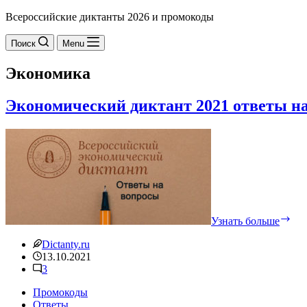
Всероссийские диктанты 2026 и промокоды
Поиск
Menu
Экономика
Экономический диктант 2021 ответы н
Эк
дик
202
отв
на
воп
Узнать больше
Dictanty.ru
13.10.2021
3
Промокоды
Ответы