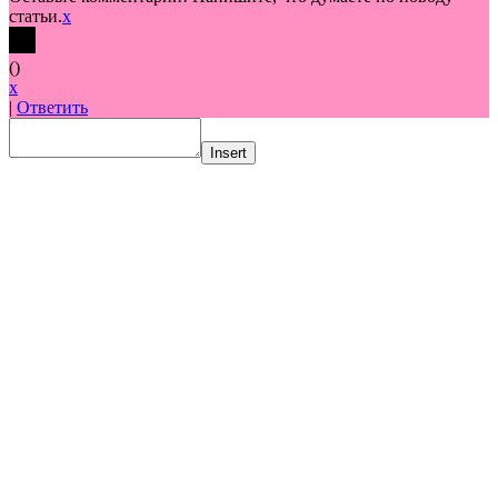
статьи.
x
(
)
x
|
Ответить
Insert