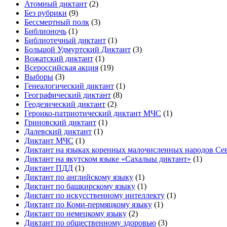
Атомный диктант
(2)
Без рубрики
(9)
Бессмертный полк
(3)
Библионочь
(1)
Библиотечный диктант
(1)
Большой Удмуртский Диктант
(3)
Вожатский диктант
(1)
Всероссийская акция
(19)
Выборы
(3)
Генеалогический диктант
(1)
Географический диктант
(8)
Геодезический диктант
(2)
Героико-патриотический диктант МЧС
(1)
Гриновский диктант
(1)
Далевский диктант
(1)
Диктант МЧС
(1)
Диктант на языках коренных малочисленных народов Се
Диктант на якутском языке «Сахалыы диктант»
(1)
Диктант ПДД
(1)
Диктант по английскому языку
(1)
Диктант по башкирскому языку
(1)
Диктант по искусственному интеллекту
(1)
Диктант по Коми-пермяцкому языку
(1)
Диктант по немецкому языку
(2)
Диктант по общественному здоровью
(3)