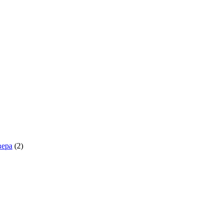
вера
(2)