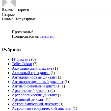
0
комментариев
Старые
Новые
Популярные
Промокоды!
Подписаться на
Telegram
!
Рубрики
IT диктант
(6)
Tolles Diktat
(2)
Акмуллинский диктант
(1)
Активный гражданин
(1)
Антидопинговый диктант
(3)
Антикоррупционный диктант
(1)
Антимонопольный диктант
(1)
Арктический диктант
(4)
Археологический диктант
(1)
Архивный диктант
(1)
Астрономический диктант
(3)
Астрономо-геодезический диктант
(1)