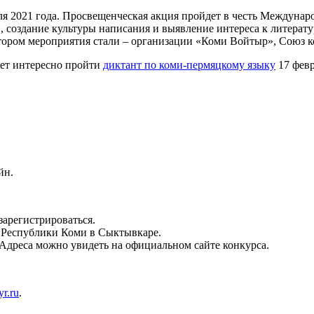
я 2021 года. Просвещенческая акция пройдет в честь Междунаро
 создание культуры написания и выявление интереса к литерату
атором мероприятия стали – организации «Коми Войтыр», Союз
дет интересно пройти
диктант по коми-пермяцкому языку
17 февр
йн.
зарегистрироваться.
 Республики Коми в Сыктывкаре.
 Адреса можно увидеть на официальном сайте конкурса.
yr.ru
.