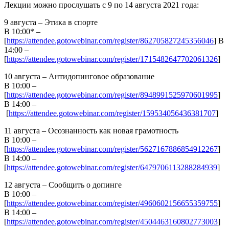
Лекции можно прослушать с 9 по 14 августа 2021 года:
9 августа – Этика в спорте
В 10:00* –
[
https://attendee.gotowebinar.com/register/862705827245356046
] В
14:00 –
[
https://attendee.gotowebinar.com/register/1715482647702061326
]
10 августа – Антидопинговое образование
В 10:00 –
[
https://attendee.gotowebinar.com/register/8948991525970601995
]
В 14:00 –
[
https://attendee.gotowebinar.com/register/159534056436381707
]
11 августа – Осознанность как новая грамотность
В 10:00 –
[
https://attendee.gotowebinar.com/register/5627167886854912267
]
В 14:00 –
[
https://attendee.gotowebinar.com/register/6479706113288284939
]
12 августа – Сообщить о допинге
В 10:00 –
[
https://attendee.gotowebinar.com/register/4960602156655359755
]
В 14:00 –
[
https://attendee.gotowebinar.com/register/4504463160802773003
]