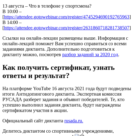
13 августа – Что в телефоне у спортсмена?
В 10:00 –
[
https://attendee.gotowebinar.com/register/4745294690192765963
]
В 14:00 –
[
https://attendee.gotowebinar.com/register/2631860718281738507
]
Ссылки на онлайн-лекции размещены выше. Информация с
онлайн-лекций поможет Вам успешно справиться со всеми
заданиями диктанта. Дополнительно подготовиться к
диктанту можно, посмотрев
разбор заданий за 2020 год
.
Как получить сертификат, узнать
ответы и результат?
На платформе YouTube 16 августа 2021 года будут подведены
итоги Антидопингового диктанта. Экспертная комиссия
РУСАДА разберет задания и объявит победителей. Те, кто
успешно выполнил задания диктанта, будут награждены
сертификатом участия в акции.
Официальный сайт диктанта
rusada.ru.
Делитесь диктантом со спортивными учреждениями,